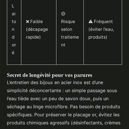
L
ai
🟡
to
❌ Faible
Risque
⚠️ Fréquent
n
(décapage
selon
(éviter l’eau,
d
rapide)
traiteme
produits)
or
nt
é
Secret de longévité pour vos parures
L’entretien des bijoux en acier inox est d’une
simplicité déconcertante : un simple passage sous
l’eau tiède avec un peu de savon doux, puis un
séchage au linge microfibre. Pas besoin de produits
spécifiques. Pour préserver le placage or, évitez les
produits chimiques agressifs (désinfectants, crèmes