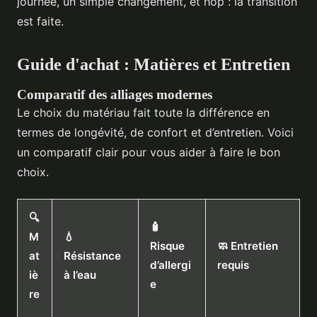
journée, un simple changement, et hop : la transition
est faite.
Guide d'achat : Matières et Entretien
Comparatif des alliages modernes
Le choix du matériau fait toute la différence en
termes de longévité, de confort et d’entretien. Voici
un comparatif clair pour vous aider à faire le bon
choix.
🔍
🧴
M
💧
Risque
🧼 Entretien
at
Résistance
d’allergi
requis
iè
à l’eau
e
re