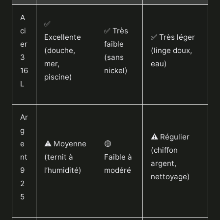
A
✅
ci
✅ Très
Excellente
✅ Très léger
er
faible
(douche,
(linge doux,
3
(sans
mer,
eau)
16
nickel)
piscine)
L
Ar
g
⚠️ Régulier
e
⚠️ Moyenne
🟡
(chiffon
nt
(ternit à
Faible à
argent,
9
l’humidité)
modéré
nettoyage)
2
5